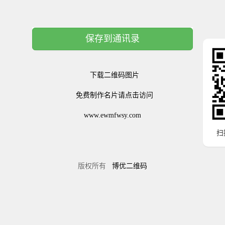
保存到通讯录
下载二维码图片
免费制作名片请点击访问
www.ewmfwsy.com
扫
版权所有
博优二维码