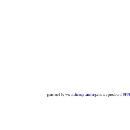
generated by
www.sitemap-xml.org
,this is a product of
呼